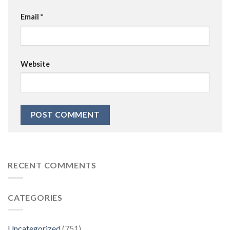
Email
*
Website
RECENT COMMENTS
CATEGORIES
Uncategorized
(751)