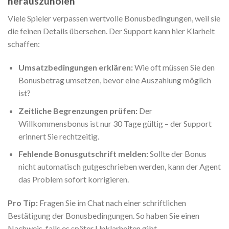
herauszuholen
Viele Spieler verpassen wertvolle Bonusbedingungen, weil sie
die feinen Details übersehen. Der Support kann hier Klarheit
schaffen:
Umsatzbedingungen erklären:
Wie oft müssen Sie den
Bonusbetrag umsetzen, bevor eine Auszahlung möglich
ist?
Zeitliche Begrenzungen prüfen:
Der
Willkommensbonus ist nur 30 Tage gültig – der Support
erinnert Sie rechtzeitig.
Fehlende Bonusgutschrift melden:
Sollte der Bonus
nicht automatisch gutgeschrieben werden, kann der Agent
das Problem sofort korrigieren.
Pro Tip:
Fragen Sie im Chat nach einer schriftlichen
Bestätigung der Bonusbedingungen. So haben Sie einen
Nachweis, falls es später Unklarheiten gibt.