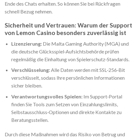
Ende des Chats erhalten. So können Sie bei Rückfragen
schnell Bezug nehmen.
Sicherheit und Vertrauen: Warum der Support
von Lemon Casino besonders zuverlässig ist
Lizenzierung:
Die Malta Gaming Authority (MGA) und
die deutsche Glücksspiel‑Aufsichtsbehörde prüfen
regelmäßig die Einhaltung von Spielerschutz‑Standards.
Verschlüsselung:
Alle Daten werden mit SSL‑256‑Bit
verschlüsselt, sodass Ihre persönlichen Informationen
sicher bleiben.
Verantwortungsvolles Spielen:
Im Support‑Portal
finden Sie Tools zum Setzen von Einzahlungslimits,
Selbstausschluss‑Optionen und direkte Kontakte zu
Beratungsstellen.
Durch diese Maßnahmen wird das Risiko von Betrug und