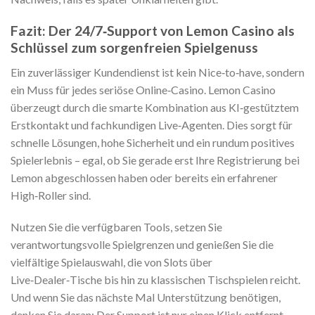
Fazit: Der 24/7‑Support von Lemon Casino als
Schlüssel zum sorgenfreien Spielgenuss
Ein zuverlässiger Kundendienst ist kein Nice‑to‑have, sondern
ein Muss für jedes seriöse Online‑Casino. Lemon Casino
überzeugt durch die smarte Kombination aus KI‑gestütztem
Erstkontakt und fachkundigen Live‑Agenten. Dies sorgt für
schnelle Lösungen, hohe Sicherheit und ein rundum positives
Spielerlebnis – egal, ob Sie gerade erst Ihre Registrierung bei
Lemon abgeschlossen haben oder bereits ein erfahrener
High‑Roller sind.
Nutzen Sie die verfügbaren Tools, setzen Sie
verantwortungsvolle Spielgrenzen und genießen Sie die
vielfältige Spielauswahl, die von Slots über
Live‑Dealer‑Tische bis hin zu klassischen Tischspielen reicht.
Und wenn Sie das nächste Mal Unterstützung benötigen,
denken Sie daran: Der Support ist nur einen Klick entfernt –