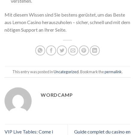
verstehen.
Mit diesem Wissen sind Sie bestens gerüstet, um das Beste
aus Lemon Casino herauszuholen – sicher, schnell und mit dem
nötigen Support an Ihrer Seite.
This entry was posted in
Uncategorized
. Bookmark the
permalink
.
WORDCAMP
VIP Live Tables: Come i
Guide complet du casino en