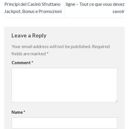
Principi del Casinò Sfruttano
ligne – Tout ce que vous devez
Jackpot, Bonus e Promozioni
savoir
Leave a Reply
Your email address will not be published.
Required
fields are marked
*
Comment
*
Name
*