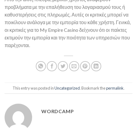
προβλήματα με την επαλήθευση του λογαριασμού τους ή
καθυστερήσεις στις πληρωμές. Αυτές οι κριτικές μπορεί να
ποικίλουν ανάλογα με την εμπειρία του κάθε χρήστη. Γενικά,
οι κριτικές για το My Empire Casino δείχνουν ότι οι παίκτες
εκτιμούν την εμπειρία και την ποιότητα των υπηρεσιών που
παρέχονται.
This entry was posted in
Uncategorized
. Bookmark the
permalink
.
WORDCAMP