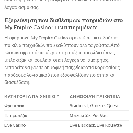
λογαριασμό σας.
Εξερεύνηση των διαθέσιμων παιχνιδιών στο
My Empire Casino: Τι να περιμένετε
Η εφαρμογή My Empire Casino προσφέρει μια πλούσια
ποικιλία παιχνιδιών που καλύπτουν όλα τα γούστα. Από
κλασικά φρουτάκια μέχρι επιτραπέζια παιχνίδια όπως
μπλακτζάκ και ρουλέτα, οι επιλογές είναι αμέτρητες.
Μπορείτε να βρείτε δημοφιλή παιχνίδια από κορυφαίους
παρόχους λογισμικού που εξασφαλίζουν ποιότητα και
διασκέδαση.
ΚΑΤΗΓΟΡΊΑ ΠΑΙΧΝΙΔΙΟΎ
ΔΗΜΟΦΙΛΉ ΠΑΙΧΝΊΔΙΑ
Φρουτάκια
Starburst, Gonzo’s Quest
Επιτραπέζια
Μπλακτζάκ, Ρουλέτα
Live Casino
Live Blackjack, Live Roulette