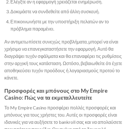
Ελέγξτε αν η εφαρμογή χρειάζεται ενημέρωση.
Δοκιμάστε να συνδεθείτε από άλλη συσκευή.
Επικοινωνήστε με την υποστήριξη πελατών αν το
πρόβλημα παραμένει.
Αν αντιμετωπίσετε συνεχώς προβλήματα, μπορεί να είναι
χρήσιμο να επανεγκαταστήσετε την εφαρμογή. Αυτό θα
διαγράψει τυχόν σφάλματα και θα επαναφέρει τις ρυθμίσεις
στην αρχική τους κατάσταση. Ωστόσο, βεβαιωθείτε ότι έχετε
αποθηκεύσει τυχόν προόδους ή λογαριασμούς προτού το
κάνετε.
Προσφορές και μπόνους στο My Empire
Casino: Πώς να τα εκμεταλλευτείτε
Το My Empire Casino προσφέρει πολλές προσφορές και
μπόνους για τους χρήστες του. Αυτές οι προσφορές είναι
ιδανικές για να αυξήσετε το bankroll σας και να απολαύσετε