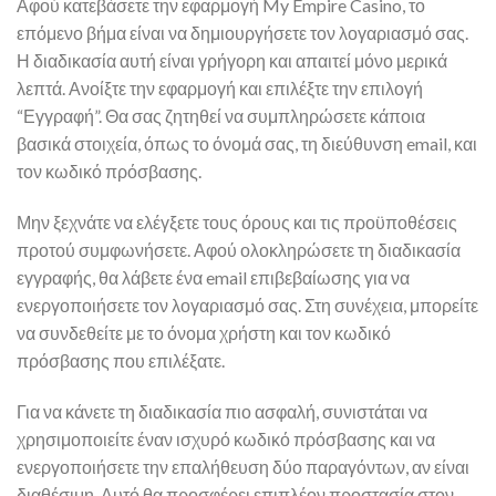
Αφού κατεβάσετε την εφαρμογή My Empire Casino, το
επόμενο βήμα είναι να δημιουργήσετε τον λογαριασμό σας.
Η διαδικασία αυτή είναι γρήγορη και απαιτεί μόνο μερικά
λεπτά. Ανοίξτε την εφαρμογή και επιλέξτε την επιλογή
“Εγγραφή”. Θα σας ζητηθεί να συμπληρώσετε κάποια
βασικά στοιχεία, όπως το όνομά σας, τη διεύθυνση email, και
τον κωδικό πρόσβασης.
Μην ξεχνάτε να ελέγξετε τους όρους και τις προϋποθέσεις
προτού συμφωνήσετε. Αφού ολοκληρώσετε τη διαδικασία
εγγραφής, θα λάβετε ένα email επιβεβαίωσης για να
ενεργοποιήσετε τον λογαριασμό σας. Στη συνέχεια, μπορείτε
να συνδεθείτε με το όνομα χρήστη και τον κωδικό
πρόσβασης που επιλέξατε.
Για να κάνετε τη διαδικασία πιο ασφαλή, συνιστάται να
χρησιμοποιείτε έναν ισχυρό κωδικό πρόσβασης και να
ενεργοποιήσετε την επαλήθευση δύο παραγόντων, αν είναι
διαθέσιμη. Αυτό θα προσφέρει επιπλέον προστασία στον