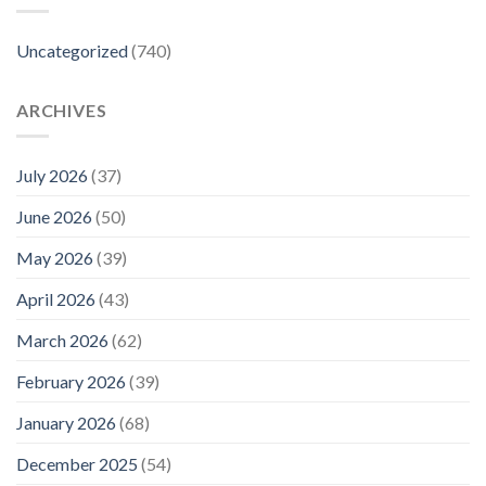
Uncategorized
(740)
ARCHIVES
July 2026
(37)
June 2026
(50)
May 2026
(39)
April 2026
(43)
March 2026
(62)
February 2026
(39)
January 2026
(68)
December 2025
(54)