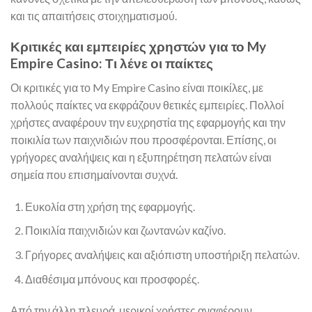
και τις απαιτήσεις στοιχηματισμού.
Κριτικές και εμπειρίες χρηστών για το My
Empire Casino: Τι λένε οι παίκτες
Οι κριτικές για το My Empire Casino είναι ποικίλες, με
πολλούς παίκτες να εκφράζουν θετικές εμπειρίες. Πολλοί
χρήστες αναφέρουν την ευχρηστία της εφαρμογής και την
ποικιλία των παιχνιδιών που προσφέρονται. Επίσης, οι
γρήγορες αναλήψεις και η εξυπηρέτηση πελατών είναι
σημεία που επισημαίνονται συχνά.
Ευκολία στη χρήση της εφαρμογής.
Ποικιλία παιχνιδιών και ζωντανών καζίνο.
Γρήγορες αναλήψεις και αξιόπιστη υποστήριξη πελατών.
Διαθέσιμα μπόνους και προσφορές.
Από την άλλη πλευρά, μερικοί χρήστες αναφέρουν