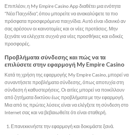
Επιπλέον, η My Empire Casino App διαθέτει μια ενότητα
“Νέα Παιχνίδια”, όπου μπορείτε να ανακαλύψετε τα πιο
πρόσφατα προσφερόμενα παιχνίδια. Αυτό είναι ιδανικό αν
σας αρέσουν οι καινοτομίες και οι νέες προτάσεις. Μην
ξεχνάτε να ελέγχετε συχνά για νέες προσθήκες και ειδικές
προσφορές.
Προβλήματα σύνδεσης και πώς να τα
επιλύσετε στην εφαρμογή My Empire Casino
Κατά τη χρήση της εφαρμογής My Empire Casino, μπορεί να
συναντήσετε προβλήματα σύνδεσης, όπως αποτυχία στη
σύνδεση ή καθυστερήσεις. Οι αιτίες μπορεί να ποικίλλουν
από ζητήματα δικτύου έως προβλήματα με την εφαρμογή.
Μια από τις πρώτες λύσεις είναι να ελέγξετε τη σύνδεση στο
Internet σας και να βεβαιωθείτε ότι είναι σταθερή.
Επανεκκινήστε την εφαρμογή και δοκιμάστε ξανά.