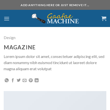
Skip
ADD ANYTHING HERE OR JUST REMOVE IT...
to
content
Design
MAGAZINE
Lorem ipsum dolor sit amet, consectetuer adipiscing elit, sed
diam nonummy nibh euismod tincidunt ut laoreet dolore
magna aliquam erat volutpat