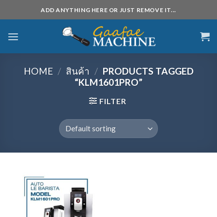
Skip
ADD ANYTHING HERE OR JUST REMOVE IT...
to
content
HOME
/
สินค้า
/
PRODUCTS TAGGED
“KLM1601PRO”
FILTER