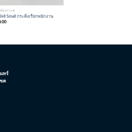
รณ์ชงกาแฟ
Bell Small กระดิ่งเรียกพนักงาน
.00
นทร์
เขต