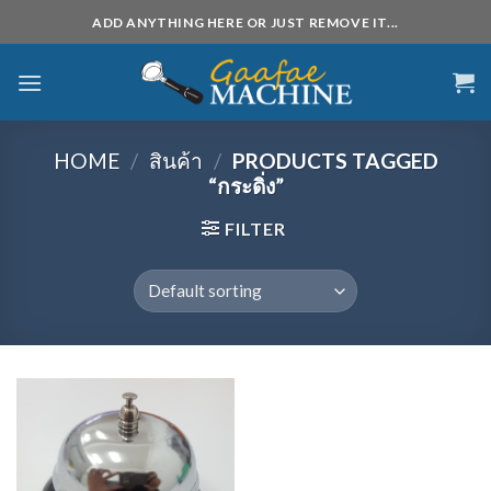
Skip
ADD ANYTHING HERE OR JUST REMOVE IT...
to
content
HOME
/
สินค้า
/
PRODUCTS TAGGED
“กระดิ่ง”
FILTER