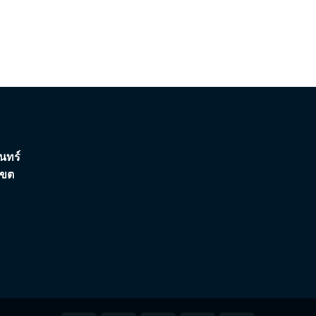
นทร์
เขต