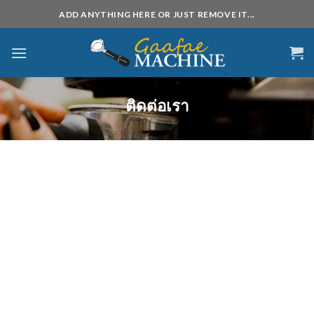
Skip
ADD ANYTHING HERE OR JUST REMOVE IT...
to
content
ติดต่อเรา